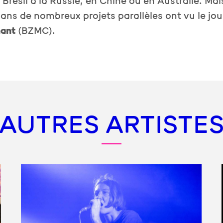
résil à la Russie, en Chine ou en Australie. Ma
s ans de nombreux projets parallèles ont vu le j
hant
(BZMC).
AUTRES ARTISTE