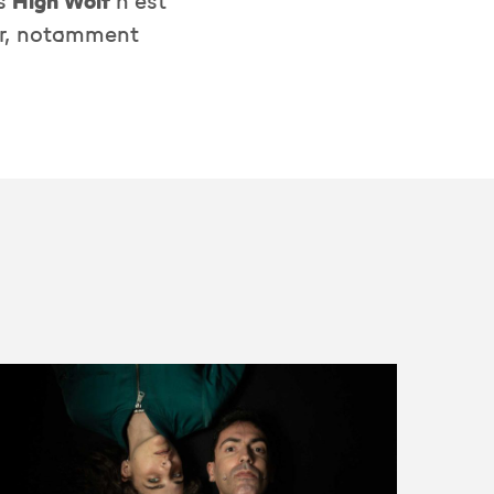
is
High Wolf
n’est
our, notamment
S