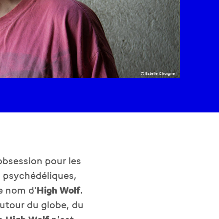
© Estelle Chaigne
obsession pour les
 psychédéliques,
e nom d’
High Wolf
.
autour du globe, du