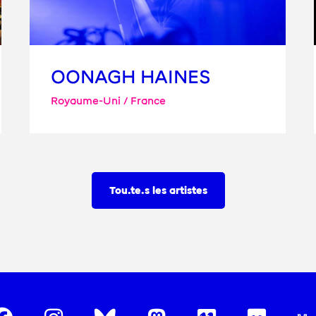
OONAGH HAINES
Royaume-Uni / France
Tou.te.s les artistes