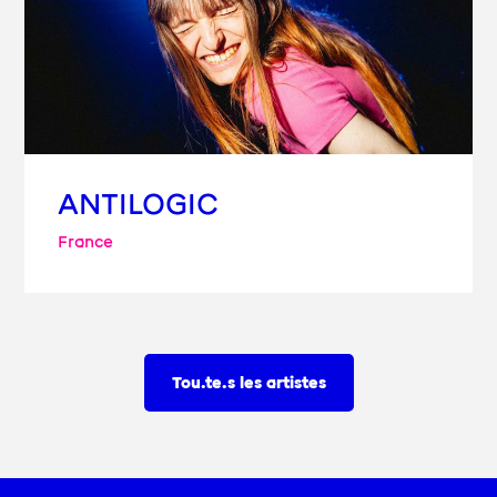
ANTILOGIC
France
Tou.te.s les artistes