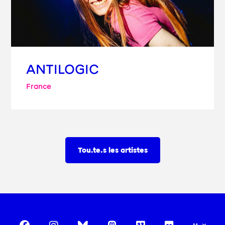
ANTILOGIC
France
Tou.te.s les artistes