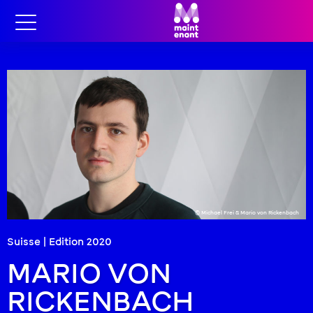
© Michael Frei & Mario von Rickenbach
Suisse | Edition
2020
MARIO VON
RICKENBACH