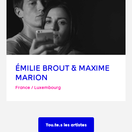
ÉMILIE BROUT & MAXIME
MARION
France / Luxembourg
Tou.te.s les artistes