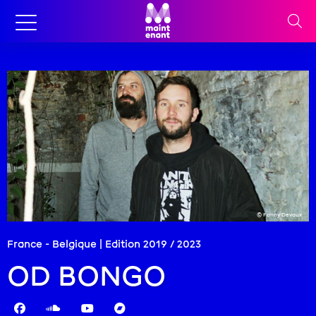
© Fanny Devaux
France - Belgique | Edition
2019
/
2023
OD BONGO