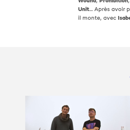
Wound
,
Prohibition
Unit
… Après avoir p
il monte, avec
Isab