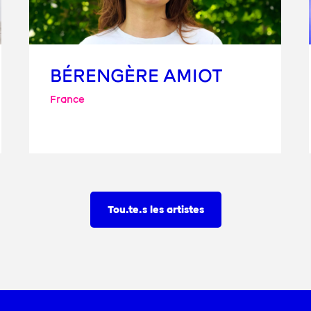
BÉRENGÈRE AMIOT
France
Tou.te.s les artistes