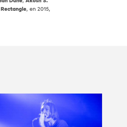
an Dune
,
Akosh S.
l
Rectangle
, en 2015,
S