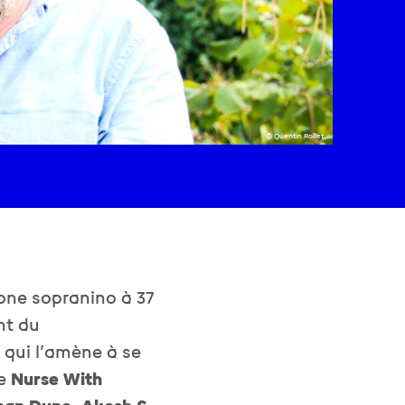
© Quentin Rollet
one sopranino à 37
nt du
 qui l’amène à se
ue
Nurse With