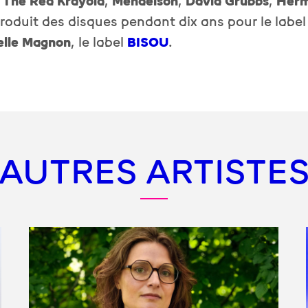
,
The Red Krayola
,
Mendelson
,
David Grubbs
,
Herm
roduit des disques pendant dix ans pour le labe
elle Magnon
, le label
BISOU
.
AUTRES ARTISTE