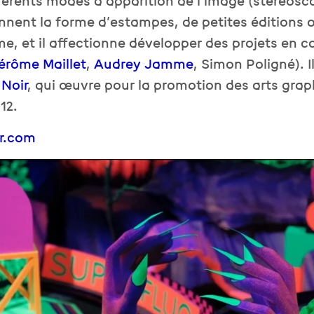
fférents modes d’apparition de l’image (stéréosc
nnent la forme d’estampes, de petites éditions 
me, et il affectionne développer des projets en c
érôme Maillet
,
Audrey Jamme
, Simon Poligné). 
Noir
, qui œuvre pour la promotion des arts gra
12.
r.com