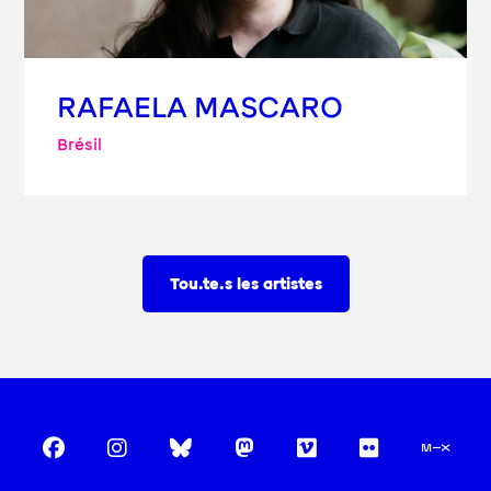
RAFAELA MASCARO
Brésil
Tou.te.s les artistes