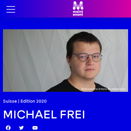
© Michael Frei & Mario von Rickenbach
Suisse | Edition
2020
MICHAEL FREI