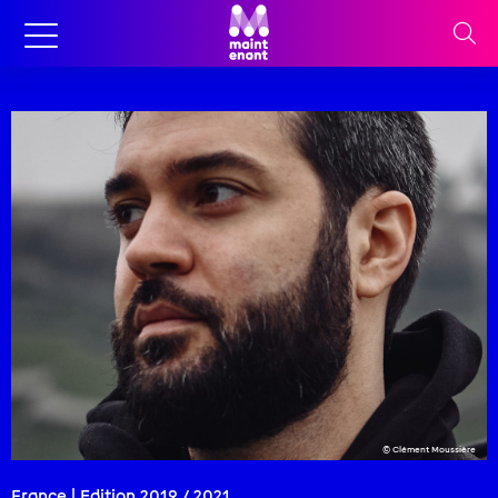
© Clément Moussière
France | Edition
2019
/
2021