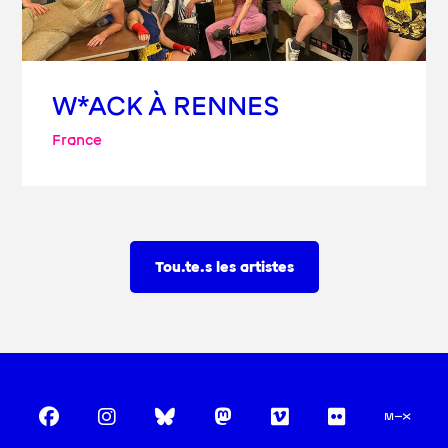
W*ACK À RENNES
France
Tou.te.s les artistes