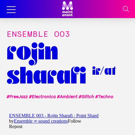
ENSEMBLE OO3
rojin
sharafi
ir/at
#FreeJazz #Electronica #Ambient #Glitch #Techno