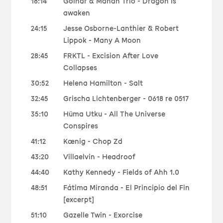
18:14
Golnar & Mahan Trio - Dragon is
awaken
24:15
Jesse Osborne-Lanthier & Robert
Lippok - Many A Moon
28:45
FRKTL - Excision After Love
Collapses
30:52
Helena Hamilton - Salt
32:45
Grischa Lichtenberger - 0618 re 0517
35:10
Hüma Utku - All The Universe
Conspires
41:12
Kœnig - Chop Zd
43:20
Villaelvin - Headroof
44:40
Kathy Kennedy - Fields of Ahh 1.0
48:51
Fátima Miranda - El Principio del Fin
[excerpt]
51:10
Gazelle Twin - Exorcise