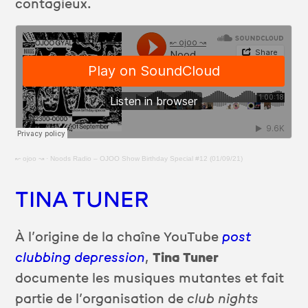
contagieux.
↜ ojoo ↝
·
Noods Radio – OJOO Show Birthday Special #12 (01/09/21)
TINA TUNER
À l’origine de la chaîne YouTube
post
clubbing depression
,
Tina Tuner
documente les musiques mutantes et fait
partie de l’organisation de
club nights