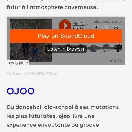
futur à l’atmosphère caverneuse.
Alto Fuero
·
LA MAIN+GRENADE live
OJOO
Du dancehall old-school à ses mutations
les plus futuristes,
ojoo
livre une
expérience envoûtante au groove