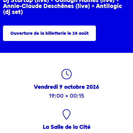
Dj Startup (live) + Oonagh Haines (live) +
Annie-Claude Deschênes (live) + Antilogic
(dj set)
Ouverture de la billetterie le 24 août
Vendredi 9 octobre 2026
19:00 → 00:15
La Salle de la Cité