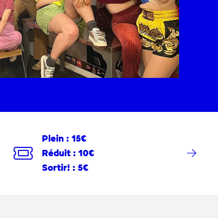
Plein : 15€
Réduit : 10€
Sortir! : 5€