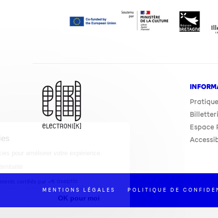
INFORM
Pratiqu
Billetter
Espace P
Gestion des cookies
Accessib
Ce site utilise des cookies pour améliorer votre expérience.
Lire la politique de confidentialité
Consentements certifiés par
MENTIONS LÉGALES
POLITIQUE DE CONFIDE
Je choisis
OK pour moi
Axeptio consent