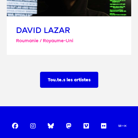
DAVID LAZAR
Roumanie / Royaume-Uni
Tou.te.s les artistes