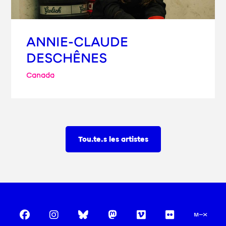
ANNIE-CLAUDE
DESCHÊNES
Canada
Tou.te.s les artistes