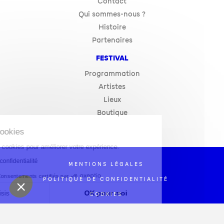
Contact
Qui sommes-nous ?
Histoire
Partenaires
FESTIVAL
Programmation
Artistes
Lieux
Boutique
Gestion des cookies
Ce site utilise des cookies pour améliorer votre expérience.
Lire la politique de confidentialité
MENTIONS LÉGALES
Consentements certifiés par
POLITIQUE DE CONFIDENTIALITÉ
Je choisis
OK pour moi
COOKIES
Axeptio consent
SITE : LA CONFISERIE
Plateforme de Gestion du Consentement : Personna