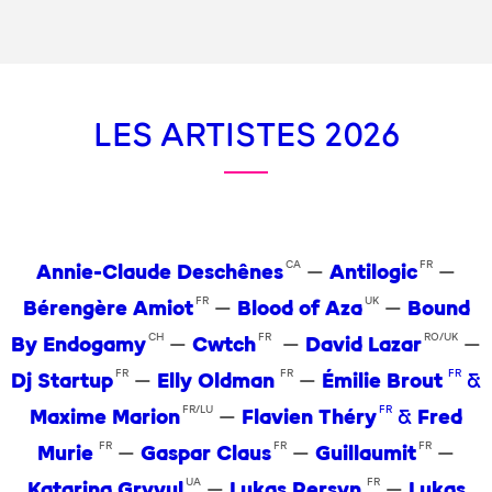
LES ARTISTES 2026
CA
FR
Annie-Claude Deschênes
—
Antilogic
—
FR
UK
Bérengère Amiot
—
Blood of Aza
—
Bound
CH
FR
RO/UK
By Endogamy
—
Cwtch
—
David Lazar
—
FR
FR
FR
Dj Startup
—
Elly Oldman
—
Émilie Brout
&
FR/LU
FR
Maxime Marion
—
Flavien Théry
&
Fred
FR
FR
FR
Murie
—
Gaspar Claus
—
Guillaumit
—
UA
FR
Katarina Gryvul
—
Lukas Persyn
—
Lukas