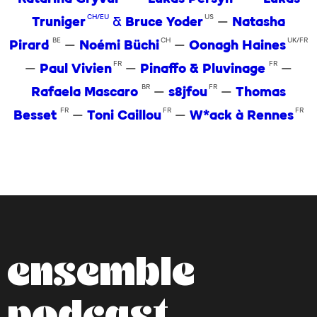
CH/EU
US
Truniger
&
Bruce Yoder
—
Natasha
BE
CH
UK/FR
Pirard
—
Noémi Büchi
—
Oonagh Haines
FR
FR
—
Paul Vivien
—
Pinaffo & Pluvinage
—
BR
FR
Rafaela Mascaro
—
s8jfou
—
Thomas
FR
FR
FR
Besset
—
Toni Caillou
—
W*ack à Rennes
ensemble