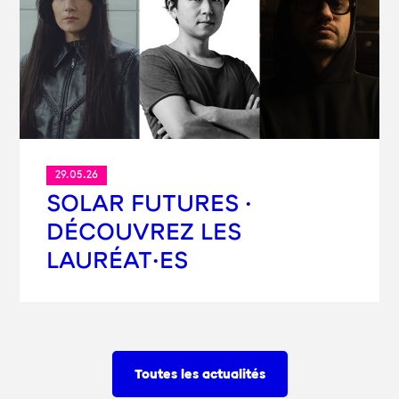
29.05.26
SOLAR FUTURES ·
DÉCOUVREZ LES
LAURÉAT·ES
Toutes les actualités